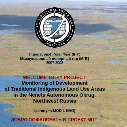
International Polar Year (IPY)
Международный полярный год (МПГ)
2007-2008
WELCOME TO IPY PROJECT:
Monitoring of Development
of Traditional Indigenous Land Use Areas
in the Nenets Autonomous Okrug,
Northwest Russia
(acronym: MODIL-NAO)
ДОБРО ПОЖАЛОВАТЬ В ПРОЕКТ МПГ: