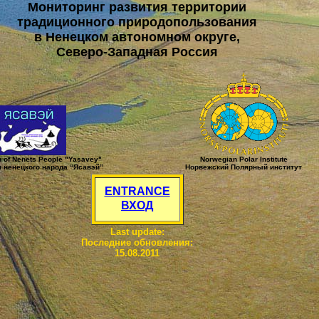
Мониторинг развития территории
традиционного природопользования
в Ненецком автономном округе,
Северо-Западная Россия
n of Nenets People "Yasavey"
Norwegian Polar Institute
 ненецкого народа “Ясавэй”
Норвежский Полярный институт
ENTRANCE
ВХОД
Last update:
Последние обновления:
15.08.2011